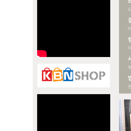
도
미
이
영
연