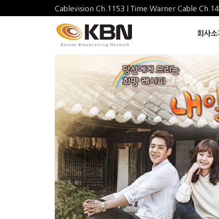
Cablevision Ch.1153 | Time Warner Cable Ch.1
회사소개